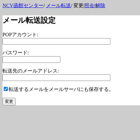
NCV函館センター
/
メール転送
/ 変更|
照会
|
解除
メール転送設定
POPアカウント:
パスワード:
転送先のメールアドレス:
転送するメールをメールサーバにも保存する。